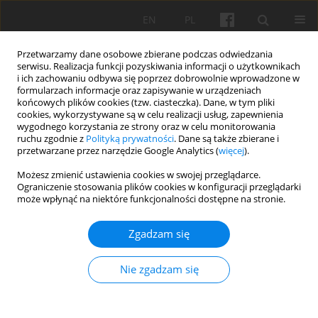
EN
PL
Przetwarzamy dane osobowe zbierane podczas odwiedzania
serwisu. Realizacja funkcji pozyskiwania informacji o użytkownikach
i ich zachowaniu odbywa się poprzez dobrowolnie wprowadzone w
formularzach informacje oraz zapisywanie w urządzeniach
końcowych plików cookies (tzw. ciasteczka). Dane, w tym pliki
cookies, wykorzystywane są w celu realizacji usług, zapewnienia
Autor
Małgorzata Omilanowska-
wygodnego korzystania ze strony oraz w celu monitorowania
ruchu zgodnie z
Polityką prywatności
. Dane są także zbierane i
Kiljańczyk
przetwarzane przez narzędzie Google Analytics (
więcej
).
Możesz zmienić ustawienia cookies w swojej przeglądarce.
Ograniczenie stosowania plików cookies w konfiguracji przeglądarki
POLEMIKA
może wpłynąć na niektóre funkcjonalności dostępne na stronie.
Waloryzacja przedwojennego modernizmu.
Casus Wyższej Szkoły Dziennikarskiej w
Zgadzam się
Warszawie
Nie zgadzam się
Małgorzata Omilanowska-Kiljańczyk
Studia 2024;7:270-305
DOI
:
https://doi.org/10.17388/WUT.2024.0009.ARCH