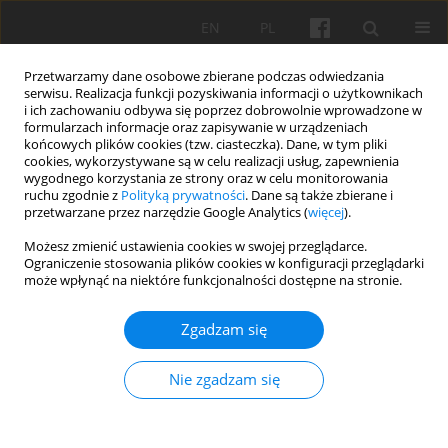
EN
PL
Przetwarzamy dane osobowe zbierane podczas odwiedzania
serwisu. Realizacja funkcji pozyskiwania informacji o użytkownikach
i ich zachowaniu odbywa się poprzez dobrowolnie wprowadzone w
formularzach informacje oraz zapisywanie w urządzeniach
końcowych plików cookies (tzw. ciasteczka). Dane, w tym pliki
cookies, wykorzystywane są w celu realizacji usług, zapewnienia
Polityka czasopisma
wygodnego korzystania ze strony oraz w celu monitorowania
ruchu zgodnie z
Polityką prywatności
. Dane są także zbierane i
przetwarzane przez narzędzie Google Analytics (
więcej
).
Polityka udostępniania
Możesz zmienić ustawienia cookies w swojej przeglądarce.
Rocznik „Studia do Dziejów Architektury i Urbanistyki w
Ograniczenie stosowania plików cookies w konfiguracji przeglądarki
Polsce” jest czasopismem publikowanym w trybie Open
może wpłynąć na niektóre funkcjonalności dostępne na stronie.
Access na licencji BY-NC-ND 4.0, pozwalającej czytelnikom na
niekomercyjne korzystanie z opublikowanej treści bez
Zgadzam się
ograniczeń, bez opłat i konieczności logowania się.
Warunkiem wykorzystania tekstów jest wskazanie autora lub
Nie zgadzam się
autorów jako właścicieli praw do tekstu oraz zachowanie
informacji licencyjnej.