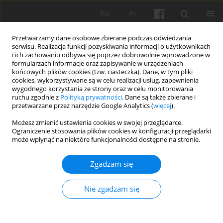
EN
PL
Przetwarzamy dane osobowe zbierane podczas odwiedzania
serwisu. Realizacja funkcji pozyskiwania informacji o użytkownikach
i ich zachowaniu odbywa się poprzez dobrowolnie wprowadzone w
formularzach informacje oraz zapisywanie w urządzeniach
końcowych plików cookies (tzw. ciasteczka). Dane, w tym pliki
cookies, wykorzystywane są w celu realizacji usług, zapewnienia
Tom 8, 2025
wygodnego korzystania ze strony oraz w celu monitorowania
ruchu zgodnie z
Polityką prywatności
. Dane są także zbierane i
przetwarzane przez narzędzie Google Analytics (
więcej
).
PRACA ORYGINALNA
Możesz zmienić ustawienia cookies w swojej przeglądarce.
Ograniczenie stosowania plików cookies w konfiguracji przeglądarki
Łódź w budowie. Absolwenci
może wpłynąć na niektóre funkcjonalności dostępne na stronie.
Wydziału Architektury PW w
Zgadzam się
środowisku łódzkich
Nie zgadzam się
architektów dwudziestolecia
międzywojennego.