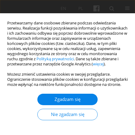
EN
PL
Przetwarzamy dane osobowe zbierane podczas odwiedzania
serwisu. Realizacja funkcji pozyskiwania informacji o użytkownikach
i ich zachowaniu odbywa się poprzez dobrowolnie wprowadzone w
formularzach informacje oraz zapisywanie w urządzeniach
końcowych plików cookies (tzw. ciasteczka). Dane, w tym pliki
cookies, wykorzystywane są w celu realizacji usług, zapewnienia
Tom 8, 2025
wygodnego korzystania ze strony oraz w celu monitorowania
ruchu zgodnie z
Polityką prywatności
. Dane są także zbierane i
przetwarzane przez narzędzie Google Analytics (
więcej
).
PRACA ORYGINALNA
Możesz zmienić ustawienia cookies w swojej przeglądarce.
Ograniczenie stosowania plików cookies w konfiguracji przeglądarki
Rozwój urbanistyczny Równego
może wpłynąć na niektóre funkcjonalności dostępne na stronie.
i Łucka na Wołyniu w okresie
Zgadzam się
międzywojennym: idee,
Nie zgadzam się
projekty i realizacje