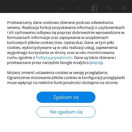
EN
PL
Przetwarzamy dane osobowe zbierane podczas odwiedzania
serwisu. Realizacja funkcji pozyskiwania informacji o użytkownikach
i ich zachowaniu odbywa się poprzez dobrowolnie wprowadzone w
formularzach informacje oraz zapisywanie w urządzeniach
końcowych plików cookies (tzw. ciasteczka). Dane, w tym pliki
cookies, wykorzystywane są w celu realizacji usług, zapewnienia
Autor
Michał Dudkowski
wygodnego korzystania ze strony oraz w celu monitorowania
ruchu zgodnie z
Polityką prywatności
. Dane są także zbierane i
przetwarzane przez narzędzie Google Analytics (
więcej
).
SYLWETKI
Możesz zmienić ustawienia cookies w swojej przeglądarce.
Ograniczenie stosowania plików cookies w konfiguracji przeglądarki
Architekt Jan Heurich junior (1873-1925). Część I –
może wpłynąć na niektóre funkcjonalności dostępne na stronie.
życie i twórczość do 1906 roku
Zgadzam się
Michał Sylwester Dudkowski
Studia 2025;8:206-253
DOI
:
https://doi.org/10.17388/WUT.2025.0041.ARCH
Nie zgadzam się
Statystyki
Streszczenie
Artykuł
(PDF)