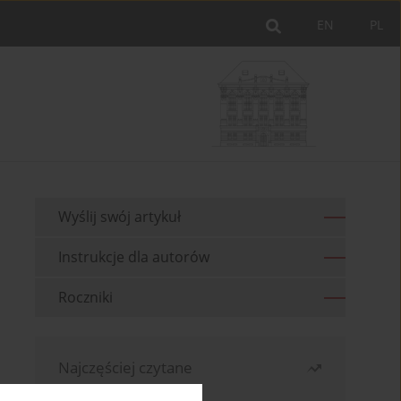
EN
PL
Wyślij swój artykuł
Instrukcje dla autorów
Roczniki
Najczęściej czytane
Miesiąc
Rok