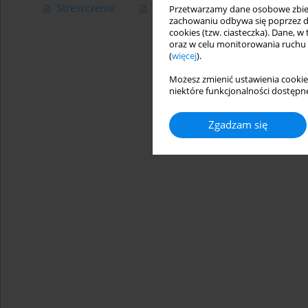
Streszczenie
Artykuł
(PDF)
Przetwarzamy dane osobowe zbiera
zachowaniu odbywa się poprzez d
cookies (tzw. ciasteczka). Dane, w
oraz w celu monitorowania ruchu
(
więcej
).
Możesz zmienić ustawienia cookie
niektóre funkcjonalności dostępne
Zgadzam się