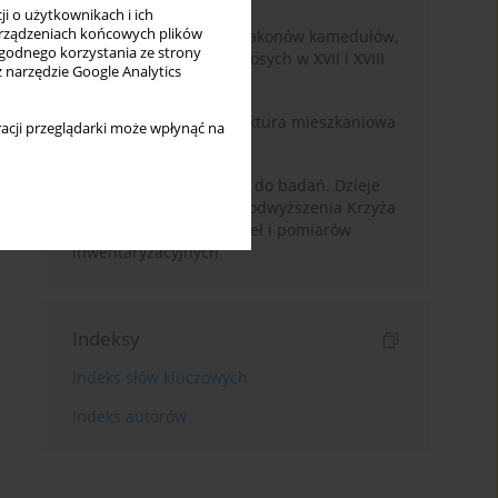
i o użytkownikach i ich
rządzeniach końcowych plików
Ogrody w pustelniach zakonów kamedułów,
wygodnego korzystania ze strony
kartuzów i karmelitów bosych w XVII i XVIII
z narzędzie Google Analytics
wieku (część 1)
Modernistyczna architektura mieszkaniowa
acji przeglądarki może wpłynąć na
w Otwocku
Majątek Dylewo – wstęp do badań. Dzieje
kościoła filialnego pw. Podwyższenia Krzyża
Świętego w świetle źródeł i pomiarów
inwentaryzacyjnych
Indeksy
Indeks słów kluczowych
Indeks autorów