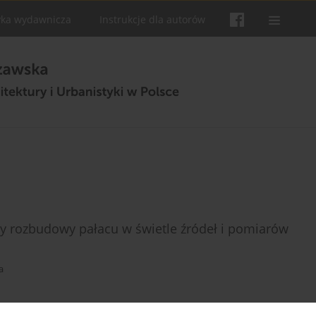
yka wydawnicza
Instrukcje dla autorów
ny rozbudowy pałacu w świetle źródeł i pomiarów
a