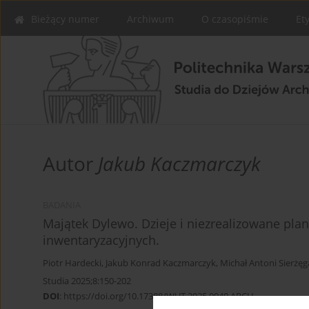
Bieżący numer
Archiwum
O czasopiśmie
Et
Autor
Jakub Kaczmarczyk
BADANIA
Majątek Dylewo. Dzieje i niezrealizowane pla
inwentaryzacyjnych.
Piotr Hardecki
,
Jakub Konrad Kaczmarczyk
,
Michał Antoni Sierżęg
Studia 2025;8:150-202
DOI
:
https://doi.org/10.17388/WUT.2025.0040.ARCH