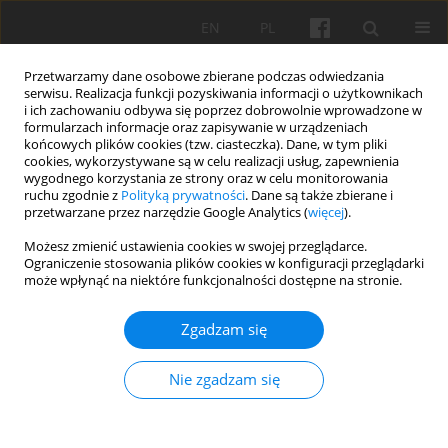
EN
PL
Przetwarzamy dane osobowe zbierane podczas odwiedzania
serwisu. Realizacja funkcji pozyskiwania informacji o użytkownikach
i ich zachowaniu odbywa się poprzez dobrowolnie wprowadzone w
formularzach informacje oraz zapisywanie w urządzeniach
końcowych plików cookies (tzw. ciasteczka). Dane, w tym pliki
cookies, wykorzystywane są w celu realizacji usług, zapewnienia
Słowo kluczowe
gotyk
wygodnego korzystania ze strony oraz w celu monitorowania
ruchu zgodnie z
Polityką prywatności
. Dane są także zbierane i
przetwarzane przez narzędzie Google Analytics (
więcej
).
Kościół parafialny pw. św. Anny w Mołtajnach –
Możesz zmienić ustawienia cookies w swojej przeglądarce.
Ograniczenie stosowania plików cookies w konfiguracji przeglądarki
dzieje budowlane
może wpłynąć na niektóre funkcjonalności dostępne na stronie.
Klara Kantorowicz
,
Wojciech Wółkowski
Zgadzam się
Studia 2022;5:44-61
DOI
:
https://doi.org/10.17388/WUT.2022.0003.ARCH
Statystyki
Nie zgadzam się
Streszczenie
Artykuł
(PDF)